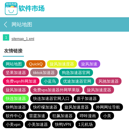
网站地图
1
sitemap_1.xml
友情链接
网站地图
QuickQ
旋风加速度器
旋风加速
坚果加速器
tiktok加速器
狗急加速器官网
免费vqn外网加速
小蓝鸟
优途加速器官网
风驰加速器
旋风加速器
免费vps加速器外网苹果版
旋风加速度器
快连加速器
快连加速器官网入口
原子加速器
快鸭加速器
快柠檬加速器
旋风加速度器
外网网址导航
软件中心
雷霆加速
狂飙加速器
哔咔漫画
小美
小美vpn
小美加速器
快鸭VPN
1元机场