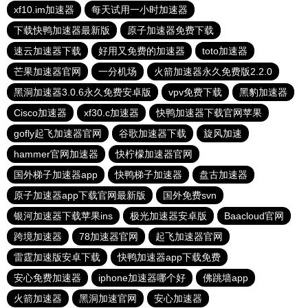
xf10.im加速器
每天试用一小时加速器
下载快鸭加速器最新版
原子加速器免费下载
速云加速器下载
好用又免费的加速器
toto加速器
芒果加速器官网
一分机场
火箭加速器永久免费版2.2.0
黑洞加速器3.0.6永久免费安卓版
vpv免费下载
黑豹加速器
Cisco加速器
xf30.c加速器
快鸭加速器下载官网苹果
gofly起飞加速器官网
谷歌加速器下载
旋风加速
hammer官网加速器
快柠檬加速器官网
国外梯子加速器app
快鸭梯子加速器
盘古加速器
原子加速器app下载官网最新版
国外免费svn
银河加速器下载苹果ins
极光加速器安卓版
Baacloud官网
跨境加速器
78加速器官网
起飞加速器官网
雷霆加速版安卓下载
快鸭加速器app下载免费
安心免费加速器
iphone加速器哪个好
佛跳墙app
火箭加速器
黑洞加速官网
安心加速器